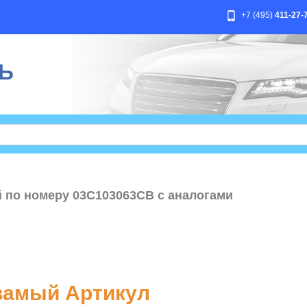
+7 (495)
411-27-
Ь
й по номеру 03C103063CB с аналогами
амый Артикул