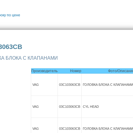
року
по цене
3063CB
КА БЛОКА С КЛАПАНАМИ
Производитель
Номер
Фото/Описани
VAG
03C103063CB
ГОЛОВКА БЛОКА С КЛАПАНАМ
VAG
03C103063CB
CYL HEAD
VAG
03C103063CB
ГОЛОВКА БЛОКА С КЛАПАНАМ