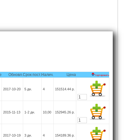
е
Обновл.
Срок пост.
Налич.
Цена
*сортировать
И
2017-10-20
5
дн.
4
151514.44
р.
2015-11-13
1-2
дн.
10,00
152945.26
р.
И
2017-10-19
3
дн.
4
154189.36
р.