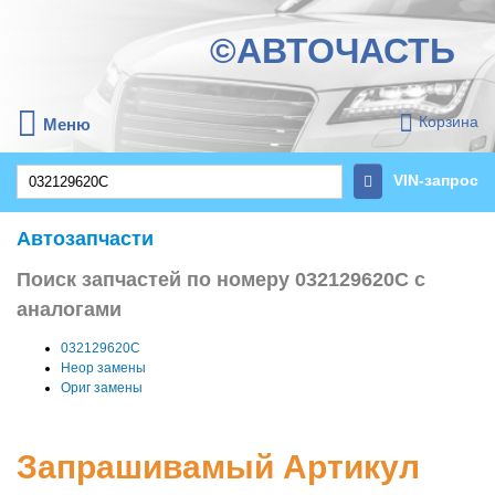
©АВТОЧАСТЬ
Корзина
Меню
VIN-запрос
Автозапчасти
Поиск запчастей по номеру 032129620C с
аналогами
032129620C
Неор замены
Ориг замены
Запрашивамый Артикул