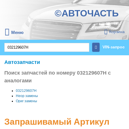
©АВТОЧАСТЬ
Корзина
Меню
VIN-запрос
Автозапчасти
Поиск запчастей по номеру 032129607H с
аналогами
032129607H
Неор замены
Ориг замены
Запрашивамый Артикул