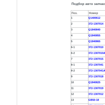
Подбор авто запча
Поз.
Номер
1
Q1400612
2
372-1307014
3
Q1840840
4
Q1840855
5
Q1840865
6-1
372-1307010
6-2
372-1307010
7
372-1307015
8-1
372-1307041
8-2
372-1307041
9
372-1307018
10
Q1840825
11
372-1307019
12
372-1307012
13
GB50-18