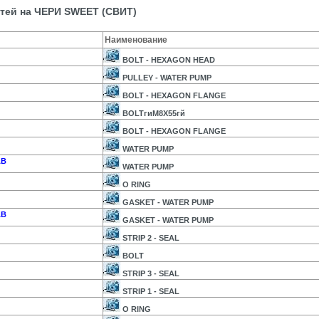
стей на ЧЕРИ SWEET (СВИТ)
Наименование
BOLT - HEXAGON HEAD
PULLEY - WATER PUMP
BOLT - HEXAGON FLANGE
BOLTгиM8X55гй
BOLT - HEXAGON FLANGE
WATER PUMP
AB
WATER PUMP
O RING
GASKET - WATER PUMP
AB
GASKET - WATER PUMP
STRIP 2 - SEAL
BOLT
STRIP 3 - SEAL
STRIP 1 - SEAL
O RING