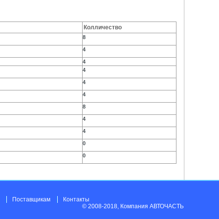
Колличество
8
4
4
4
4
4
8
4
4
0
0
Поставщикам
Контакты
© 2008-2018, Компания АВТОЧАСТЬ