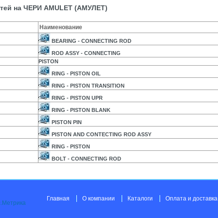
стей на ЧЕРИ AMULET (АМУЛЕТ)
Наименование
BEARING - CONNECTING ROD
ROD ASSY - CONNECTING
PISTON
RING - PISTON OIL
RING - PISTON TRANSITION
RING - PISTON UPR
RING - PISTON BLANK
PISTON PIN
PISTON AND CONTECTING ROD ASSY
RING - PISTON
BOLT - CONNECTING ROD
Главная
О компании
Каталоги
Оплата и доставка