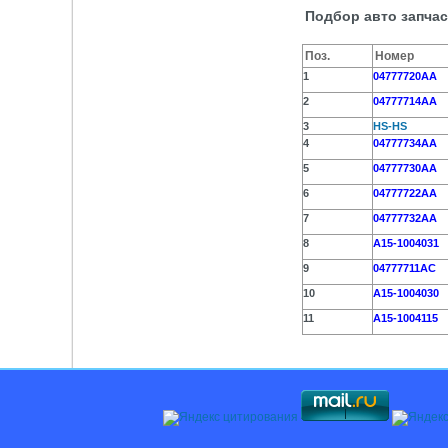
Подбор авто запча
Поз.
Номер
1
04777720AA
2
04777714AA
3
HS-HS
4
04777734AA
5
04777730AA
6
04777722AA
7
04777732AA
8
A15-1004031
9
04777711AC
10
A15-1004030
11
A15-1004115