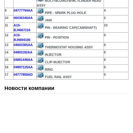
BOLTгиLONGгйгмCYLINDER HEAD
ASSY
9
04777794AA
4
PIPE - SPARK PLUG HOLE
10
06036346AA
2
JAM
11
A15-
10
PIN - BEARING CAP(CAMSHAFT)
BJ4667216
12
A15-
0
PIN - POSITION
BJ4694106
13
04693365AA
0
THERMOSTAT HOUSING ASSY
14
04891192AA
0
INJECTOR
15
04891448AA
0
CLIP-INJECTOR
16
04897125AA
0
RING
17
04777859AD
0
FUEL RAIL ASSY
Новости компании