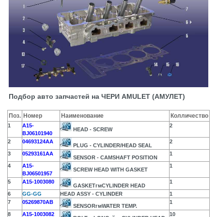
Подбор авто запчастей на ЧЕРИ AMULET (АМУЛЕТ)
Поз.
Номер
Наименование
Колличество
1
A15-
2
HEAD - SCREW
BJ06101940
2
04693124AA
2
PLUG - CYLINDER/HEAD SEAL
3
05293161AA
1
SENSOR - CAMSHAFT POSITION
4
A15-
1
SCREW HEAD WITH GASKET
BJ06501957
5
A15-1003080
1
GASKETгмCYLINDER HEAD
6
GG-GG
HEAD ASSY - CYLINDER
1
7
05269870AB
1
SENSORгмWATER TEMP.
8
A15-1003082
10