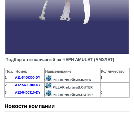
Подбор авто запчастей на ЧЕРИ AMULET (АМУЛЕТ)
Поз.
Номер
Наименование
Колличество
1
A11-5400300-DY
1
PILLARгиLгйгмB.INNER
2
A12-5400300-DY
0
PILLARгиLгйгмB.OUTER
3
A12-5400310-DY
0
PILLARгиLгйгмB.OUTER
Новости компании