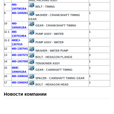
SAEL PACKING ASSY
8
480-
1
BELT - TIMING
1007081BA
9
480-1005061
1
WASHER - CRANKSHAFT TIMING
GEAR
10
480-
1
GEAR - CRANKSHAFT TIMING
1005051BA
11-1
480-
1
PUMP ASSY - WATER
1307010BA
11-2
480EJ-
1
PUMP ASSY - WATER
1307010
12
480-1307041
1
WASHER - WATER PUMP
13
480-1007072
2
BOLT - HEXAGON FLANGE
14
480-1007050
1
TENSIONER ASSY
15
480E-
1
GEAR - CAMSHAFT TIMING
1006041BA
16
480-1006042
1
SPACER - CAMSHAFT TIMING GEAR
17
480-1006043
1
BOLT - HEXAGON HEAD
Новости компании