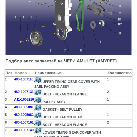
Подбор авто запчастей на ЧЕРИ AMULET (АМУЛЕТ)
Поз.
Номер
Наименование
Колличество
1
480-1007110
1
UPPER TIMING GEAR COVER WITH
SAEL PACKING ASSY
2
480-1007131
2
BOLT - HEXAGON FLANGE
3
A11-1005210
1
PULLEY ASSY
4
480-1005081
1
GASKET - BELT PULLEY
5
480-1005082
1
BOLT - HEXAGON HEAD
6
480-1007161
2
BOLT - HEXAGON FLANGE
7
480-1007140
1
LOWER TIMING GEAR COVER WITH